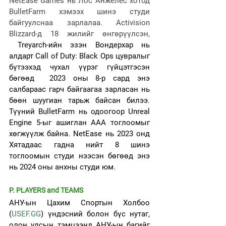
NetEase Games нь Лос Анжелес хотод 
BulletFarm хэмээх шинэ студи 
байгуулснаа зарлалаа. Activision 
Blizzard-д 18 жилийг өнгөрүүлсэн, 
 Treyarch-ийн эзэн Вондерхар нь 
алдарт Call of Duty: Black Ops цувралыг 
бүтээхэд чухал үүрэг гүйцэтгэсэн 
бөгөөд  2023 оны 8-р сард энэ 
салбараас гарч байгаагаа зарласан нь 
бөөн шуугиан тарьж байсан билээ. 
Түүний BulletFarm нь одоогоор Unreal 
Engine 5-ыг ашиглан AAA тоглоомыг 
хөгжүүлж байна. NetEase нь 2023 онд 
Хятадаас гадна нийт 8 шинэ 
тоглоомын студи нээсэн бөгөөд энэ 
нь 2024 оны анхны студи юм.
P. PLAYERS and TEAMS
АНУ-ын Цахим Спортын Холбоо 
(
USEF.GG
) үндэсний болон бүс нутаг, 
олон улсын тэмцээнд АНУ-ын багийг 