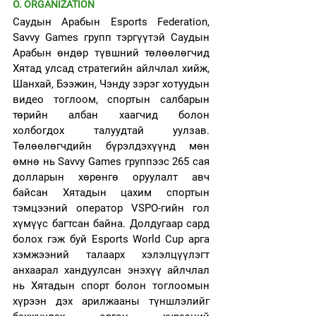
O. ORGANIZATION
Саудын Арабын Esports Federation, 
Savvy Games групп тэргүүтэй Саудын 
Арабын өндөр түвшний төлөөлөгчид 
Хятад улсад стратегийн айлчлал хийж, 
Шанхай, Бээжин, Чэнду зэрэг хотуудын 
видео тоглоом, спортын салбарын 
төрийн албан хаагчид болон 
холбогдох талуудтай уулзав. 
Төлөөлөгчдийн бүрэлдэхүүнд мөн 
өмнө нь Savvy Games группээс 265 сая 
долларын хөрөнгө оруулалт авч 
байсан Хятадын цахим спортын 
тэмцээний оператор VSPO-гийн гол 
хүмүүс багтсан байна. Долдугаар сард 
болох гэж буй Esports World Cup арга 
хэмжээний талаарх хэлэлцүүлэгт 
анхаарал хандуулсан энэхүү айлчлал 
нь Хятадын спорт болон тоглоомын 
хүрээн дэх арилжааны түншлэлийг 