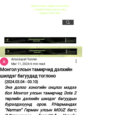
Цахим спорт, видео тоглоомын
талаар бичдэг цорын ганц
мэдээллийн сайт
Ariunzayat Yunren
Mar 11, 2024
6 min read
Монгол улсын тамирчид дэлхийн
шилдэг багуудад тоглоно
(2024.03.04 - 03.10)
Энэ долоо хоногийн онцлох мэдээ 
бол Монгол улсын тамирчид Dota 2 
төрлийн дэлхийн шилдэг багуудын 
бүрэлдэхүүнд оров. Р.Нармандах 
“Narman” Герман улсын MOUZ багт; 