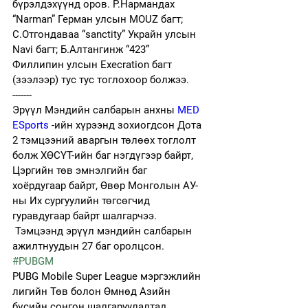
бүрэлдэхүүнд оров. Р.Нармандах 
“Narman” Герман улсын MOUZ багт; 
С.Отгондаваа “sanctity” Украйн улсын 
Navi багт; Б.Алтангинж “423” 
Филлипин улсын Execration багт 
(зээлээр) тус тус тоглохоор болжээ.
-------
Эрүүл Мэндийн салбарын анхны 
MED 
ESports
 -ийн хүрээнд зохиогдсон Дота 
2 тэмцээний аваргын төлөөх тоглолт 
болж ХӨСҮТ-ийн баг нэгдүгээр байрт, 
Цэргийн төв эмнэлгийн баг 
хоёрдугаар байрт, Өвөр Монголын АУ-
ны Их сургуулийн төгсөгчид 
гуравдугаар байрт шалгарчээ. 
 Тэмцээнд эрүүл мэндийн салбарын 
ажилтнуудын 27 баг оролцсон.
#PUBGM
PUBG Mobile Super League мэргэжлийн 
лигийн Төв болон Өмнөд Азийн 
бүсийн сонгон шалгаруулалтад 