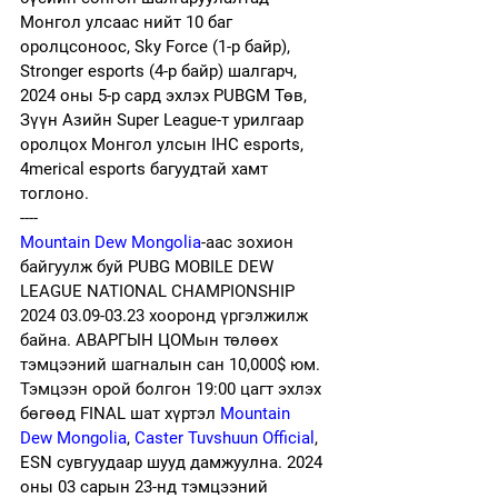
Монгол улсаас нийт 10 баг 
оролцсоноос, Sky Force (1-р байр), 
Stronger esports (4-р байр) шалгарч, 
2024 оны 5-р сард эхлэх PUBGM Төв, 
Зүүн Азийн Super League-т урилгаар 
оролцох Монгол улсын IHC esports, 
4merical esports багуудтай хамт 
тоглоно. 
----
Mountain Dew Mongolia
-аас зохион 
байгуулж буй PUBG MOBILE DEW 
LEAGUE NATIONAL CHAMPIONSHIP 
2024 03.09-03.23 хооронд үргэлжилж 
байна. АВАРГЫН ЦОМын төлөөх 
тэмцээний шагналын сан 10,000$ юм. 
Тэмцээн орой болгон 19:00 цагт эхлэх 
бөгөөд FINAL шат хүртэл 
Mountain 
Dew Mongolia
, 
Caster Tuvshuun Official
, 
ESN сувгуудаар шууд дамжуулна. 2024 
оны 03 сарын 23-нд тэмцээний 