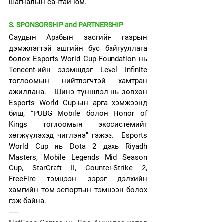
шагналын сантай юм.
S. SPONSORSHIP and PARTNERSHIP
Саудын Арабын засгийн газрын 
дэмжлэгтэй ашгийн бус байгууллага 
болох Esports World Cup Foundation нь 
Tencent-ийн эзэмшдэг Level Infinite 
тоглоомын нийтлэгчтэй хамтран 
ажиллана.   Шинэ түншлэл нь зөвхөн 
Esports World Cup-ын арга хэмжээнд 
биш, "PUBG Mobile болон Honor of 
Kings тоглоомын экосистемийг 
хөгжүүлэхэд чиглэнэ" гэжээ.  Esports 
World Cup нь Dota 2 дахь Riyadh 
Masters, Mobile Legends Mid Season 
Cup, StarCraft II, Counter-Strike 2, 
FreeFire тэмцээн зэрэг дэлхийн 
хамгийн том эспортын тэмцээн болох 
гэж байна.
-----