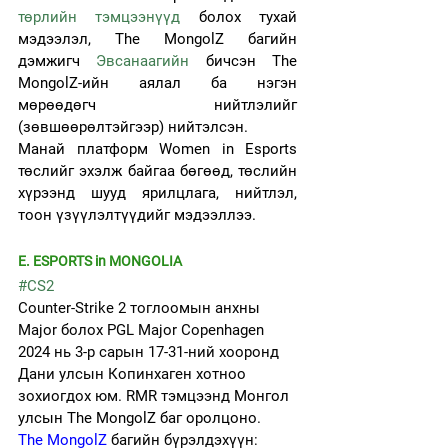
төрлийн тэмцээнүүд
 болох тухай 
мэдээлэл, The MongolZ багийн 
дэмжигч 
Эвсанаагийн
 бичсэн The 
MongolZ-ийн аялал ба нэгэн 
мөрөөдөгч нийтлэлийг 
(зөвшөөрөлтэйгээр) нийтэлсэн.
Манай платформ Women in Esports 
төслийг эхэлж байгаа бөгөөд, төслийн 
хүрээнд шууд ярилцлага, нийтлэл, 
тоон үзүүлэлтүүдийг мэдээллээ.
E. ESPORTS in MONGOLIA
#CS2
Counter-Strike 2 тоглоомын анхны 
Major болох PGL Major Copenhagen 
2024 нь 3-р сарын 17-31-ний хооронд 
Дани улсын Копинхаген хотноо 
зохиогдох юм. RMR тэмцээнд
 Монгол 
улсын The MongolZ баг оролцоно
.
The MongolZ
 багийн бүрэлдэхүүн: