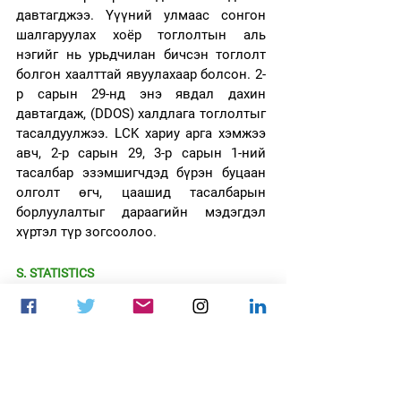
давтагджээ. Үүүний улмаас сонгон 
шалгаруулах хоёр тоглолтын аль 
нэгийг нь урьдчилан бичсэн тоглолт 
болгон хаалттай явуулахаар болсон. 2-
р сарын 29-нд энэ явдал дахин 
давтагдаж, (DDOS) халдлага тоглолтыг 
тасалдуулжээ. LCK хариу арга хэмжээ 
авч, 2-р сарын 29, 3-р сарын 1-ний 
тасалбар эзэмшигчдэд бүрэн буцаан 
олголт өгч, цаашид тасалбарын 
борлуулалтыг дараагийн мэдэгдэл 
хүртэл түр зогсоолоо.
S. STATISTICS
Хятад улсын тоглоом хөгжүүлэгч 
NetEase өнгөрсөн жилийн санхүүгийн 
тайлангаа гаргажээ.
2023 онд 14.57 тэрбум доллар орлого 
олсон нь өмнөх оны мөн үеэс 7.2%-
иар өссөн байна. Үйл ажиллагааны 