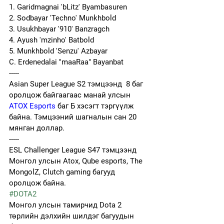
1. Garidmagnai 'bLitz' Byambasuren
2. Sodbayar 'Techno' Munkhbold
3. Usukhbayar '910' Banzragch
4. Ayush 'mzinho' Batbold
5. Munkhbold 'Senzu' Azbayar
C. Erdenedalai "maaRaa" Bayanbat
-----
Asian Super League S2
 тэмцээнд 
 8 баг 
оролцож байгаагаас манай улсын 
ATOX Esports
 баг Б хэсэгт тэргүүлж 
байна. Тэмцээний шагналын сан 20 
мянган доллар.
-----
ESL Challenger League S47 тэмцээнд 
Монгол улсын Atox, Qube esports, The 
MongolZ, Clutch gaming багууд 
оролцож байна.
#DOTA2
Монгол улсын тамирчид Dota 2 
төрлийн дэлхийн шилдэг багуудын 