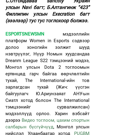
С.Отгондаваа “sanctity” Украйн 
улсын Navi багт; Б.Алтангинж “423” 
Филлипин улсын Execration багт 
(зээлээр) тус тус тоглохоор болжээ.
ESPORTSNEWSMN
мэдээллийн 
платформ Women in Esports сэдвээр 
долоо хоногийн ээлжит шууд 
нэвтрүүлэг, Нүүр Номын хуудсандаа 
Dreanm League S22 тэмцээний мэдээ, 
Монгол улсын Dota 2 тоглоомын 
ертөнцөд гарч байгаа өөрчлөлтийн 
тухай, The International-ийн тов 
зарлагдсан тухай (Жич: үүсгэн 
байгуулагч Ю.Ариунзаяат АНУ-ын 
Сиатл хотод болсон The International 
тэмцээнийг сурвалжилсан) 
мэдээллүүд орлоо. Харин вэбсайт 
дээрээ 
Видео тоглоом, цахим спортын 
салбарын бүсгүйчүүд
, Монгол улсын 
нийслэл Улаанбаатар хотод 
PUGBM 