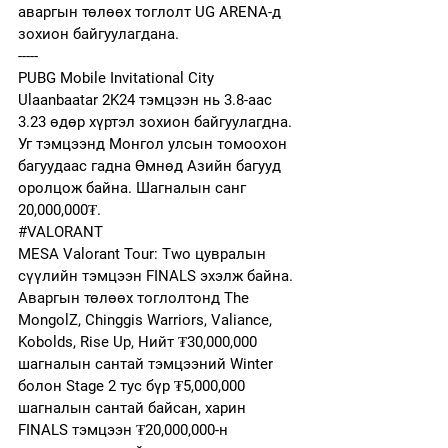
аваргын төлөөх тоглолт UG ARENA-
д 
зохион байгуулагдана. 
-----
PUBG Mobile Invitational City 
Ulaanbaatar 2K24
 тэмцээн нь 3.8-аас 
3.23 өдөр хүртэл зохион байгуулагдна. 
Уг тэмцээнд Монгол улсын томоохон 
багуудаас гадна Өмнөд Азийн багууд 
оролцож байна. Шагналын санг 
20,000,000₮.
#VALORANT
MESA Valorant Tour: Two цувралын 
сүүлийн тэмцээн FINALS эхэлж байна. 
Аваргын төлөөх тоглолтонд The 
MongolZ, Chinggis Warriors, Valiance, 
Kobolds, Rise Up, Нийт ₮30,000,000
шагналын сантай тэмцээний Winter 
болон Stage 2 тус бүр ₮5,000,000 
шагналын сантай байсан, харин 
FINALS тэмцээн ₮20,000,000-н 