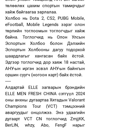
төлөөлөх цахим спортын тамирчдыг 
хайж байгаагаа зарлалаа.
Холбоо нь Dota 2, CS2, PUBG Mobile, 
eFootball, Mobile Legends зэрэг олон 
төрлийн тоглоомын тоглогчдыг хайж 
байна. Тоглогчид нь Олон Улсын 
Эспортын Холбоо болон Дэлхийн 
Эспортын Холбооны дагуу тодорхой 
шаардлагыг хангасан байх ёстой. 
Эдгээр тоглогчид дор хаяж 18 настай, 
АНУ-ын иргэн эсвэл АНУ-ын байнгын 
оршин суугч (ногоон карт) байх ёстой.
-----
Алдартай ELLE загварын брэндийн 
ELLE MEN FRESH CHINA сэтгүүл 2024 
оны анхны дугаартаа Хятадын Valorant 
Champions Tour (VCT) тэмцээний 
аваргуудыг онцолжээ. Энэ удаагийн 
дугаарт VCT CN тоглогчид ZmjjKK, 
BerLIN, whzy, Abo, FengF нарыг 