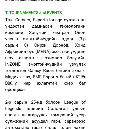
T. TOURNAMENTS and EVENTS
True Gamers, Esports lounge сүлжээ нь 
үндэстэн дамнасан технологийн 
компани Sony-тэй хамтран Олон 
улсын эмэгтэйчүүдийн өдөрт (3-р 
сарын 8) Ойрхи Дорнод, Хойд 
Африкийн бүс (MENA) эмэгтэйчүүдийн 
шоу тоглолтыг зохиолоо. Sony-ийн 
INZONE эмэгтэйчүүдийн үзүүлэх 
тоглолтод Galaxy Racer багийн ахлагч 
Мадиха Наз, BME Esports багийн Kĩllệr 
Bùúƞý нар ахлагчтай хоёр баг 
оролцжээ.
----
2-р сарын 25-нд болсон League of 
Legends төрлийн Солонгос улсын 
аварга шалгаруулах тэмцээний үеэр 
сүлжээний асуудал гарч, серверээс 
автоматаар гарах явдал олон дахин 