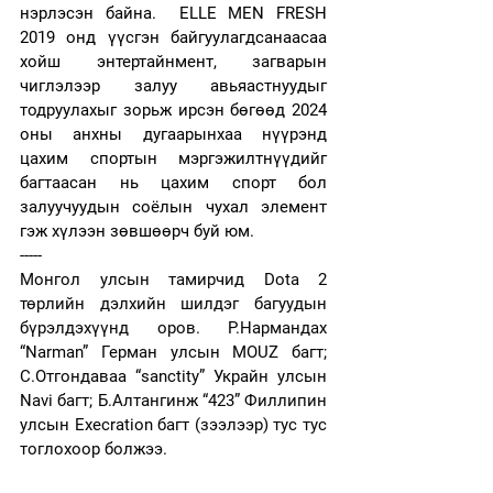
нэрлэсэн байна.  ELLE MEN FRESH 
2019 онд үүсгэн байгуулагдсанаасаа 
хойш энтертайнмент, загварын 
чиглэлээр залуу авьяастнуудыг 
тодруулахыг зорьж ирсэн бөгөөд 2024 
оны анхны дугаарынхаа нүүрэнд 
цахим спортын мэргэжилтнүүдийг 
багтаасан нь цахим спорт бол 
залуучуудын соёлын чухал элемент 
гэж хүлээн зөвшөөрч буй юм.  
-----
Монгол улсын тамирчид Dota 2 
төрлийн дэлхийн шилдэг багуудын 
бүрэлдэхүүнд оров. Р.Нармандах 
“Narman” Герман улсын MOUZ багт; 
С.Отгондаваа “sanctity” Украйн улсын 
Navi багт; Б.Алтангинж “423” Филлипин 
улсын Execration багт (зээлээр) тус тус 
тоглохоор болжээ.