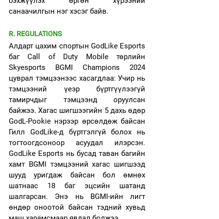
бэхжүүлэх өргөн хүрээний 
санаачилгын нэг хэсэг байв.
R. REGULATIONS
Алдарт цахим спортын GodLike Esports 
баг Call of Duty Mobile төрлийн 
Skyesports BGMI Champions 2024 
цуврал тэмцээнээс хасагдлаа: Учир нь 
тэмцээний үеэр бүртгүүлээгүй 
тамирчдыг тэмцээнд оруулсан 
байжээ. Хагас шигшээгийн 5 дахь өдөр 
GodL-Pookie нэрээр өрсөлдөж байсан 
Гилл GodLike-д бүртгэлгүй болох нь 
тогтоогдсоноор асуудал илэрсэн. 
GodLike Esports нь бусад таван багийн 
хамт BGMI тэмцээний хагас шигшээд 
шууд уригдаж байсан бол өмнөх 
шатнаас 18 баг эцсийн шатанд 
шалгарсан. Энэ нь BGMI-ийн лигт 
өндөр оноотой байсан тэдний хувьд 
маш харамсмаар явдал болжээ.