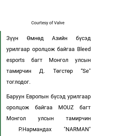
Courtesy of Valve
Зүүн Өмнөд Азийн бүсэд 
урилгаар оролцож байгаа Bleed 
esports багт Монгол улсын 
тамирчин Д. Төгстөр “Se" 
тоглодог.
Баруун Европын бүсэд урилгаар 
оролцож байгаа MOUZ багт 
Монгол улсын тамирчин 
 Р.Нармандах "NARMAN" 