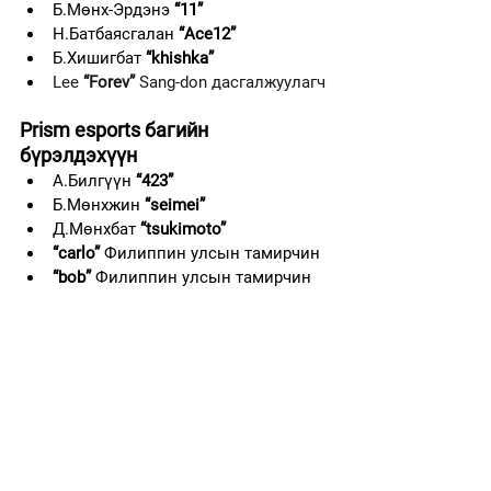
Б.Мөнх-Эрдэнэ 
“11”                           
Н.Батбаясгалан 
“Ace12”
Б.Хишигбат 
“khishka”
Lee 
“Forev” 
Sang-don дасгалжуулагч
Prism esports багийн 
бүрэлдэхүүн
А.Билгүүн 
“423”
Б.Мөнхжин 
“seimei”
Д.Мөнхбат 
“tsukimoto”
“carlo”
 Филиппин улсын тамирчин
“bob”
 Филиппин улсын тамирчин