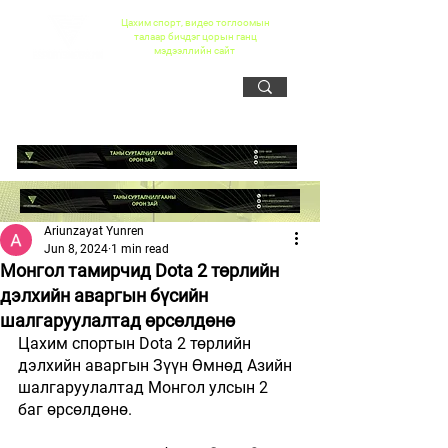
Цахим спорт, видео тоглоомын
талаар бичдэг цорын ганц
мэдээллийн сайт
Ariunzayat Yunren
Jun 8, 2024
1 min read
Монгол тамирчид Dota 2 төрлийн
дэлхийн аваргын бүсийн
шалгаруулалтад өрсөлдөнө
Цахим спортын Dota 2 төрлийн 
дэлхийн аваргын Зүүн Өмнөд Азийн 
шалгаруулалтад Монгол улсын 2 
баг өрсөлдөнө.