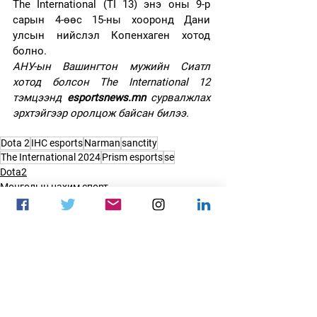
The International (TI 13) энэ оны 9-р 
сарын 4-өөс 15-ны хооронд Дани 
улсын нийслэл Копенхаген хотод 
болно. 
АНУ-ын Вашингтон мужийн Сиатл 
хотод болсон The International 12 
тэмцээнд
esportsnews.mn
сурвалжлах 
эрхтэйгээр оролцож байсан билээ.
Dota 2
IHC esports
Narman
sanctity
The International 2024
Prism esports
se
Dota2
Монголын цахим спорт
Мэдээ
See All
Recent Posts