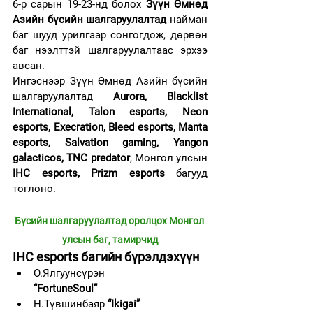
6-р сарын 19-23-нд болох 
Зүүн Өмнөд 
Азийн бүсийн шалгаруулалтад
 найман 
баг шууд урилгаар сонгогдож, дөрвөн 
баг нээлттэй шалгаруулалтаас эрхээ 
авсан.
Ингэснээр Зүүн Өмнөд Азийн бүсийн 
шалгаруулалтад 
Aurora, Blacklist 
International, Talon esports, Neon 
esports, Execration, Bleed esports, Manta 
esports, Salvation gaming, Yangon 
galacticos, TNC predator
, Монгол улсын 
IHC esports, Prizm esports
 багууд 
тоглоно.
Бүсийн шалгаруулалтад оролцох Монгол 
улсын баг, тамирчид
IHC esports багийн бүрэлдэхүүн
О.Ялгуунсүрэн 
“FortuneSoul”                
Н.Түвшинбаяр 
“Ikigai”                      