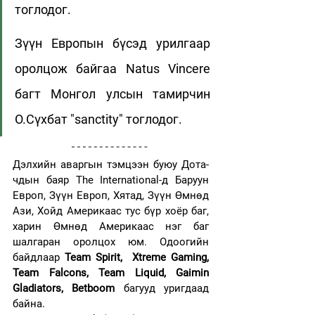
тоглодог.
Зүүн Европын бүсэд урилгаар 
оролцож байгаа Natus Vincere 
багт Монгол улсын тамирчин 
О.Сүхбат "sanctity" тоглодог.
Дэлхийн аваргын тэмцээн буюу Дота-
чдын баяр The International-д Баруун 
Европ, Зүүн Европ, Хятад, Зүүн Өмнөд 
Ази, Хойд Америкаас тус бүр хоёр баг, 
харин Өмнөд Америкаас нэг баг 
шалгаран оролцох юм. Одоогийн 
байдлаар 
Team Spirit,  Xtreme Gaming, 
Team Falcons, Team Liquid, Gaimin 
Gladiators, Betboom
 багууд уригдаад 
байна. 