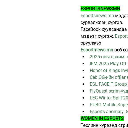
ESPORTSNEWSMN
Esportsnews.mn
 мэдэ
сурвалжлан хүргэв.
FaceBook хуудсандаа ,
мэдээг хүргэж, 
Espor
оруулжээ.
Esportrnews.mn
 веб с
2025 оны цахим с
IEM 2025 Play Of
Honor of Kings Inv
Ceb OG-ийн offlan
ESL FACEIT Group
FlyQuest scrim-ү
LEC Winter Split 2
PUBG Mobile Supe
Esports anomaly.
WOMEN IN ESPORTS
Төслийн хүрээнд стр