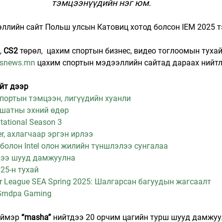
тэмцээнүүдийн нэг юм.
эллийн сайт Польш улсын Катовиц хотод болсон IEM 2025 
 
CS2 
төрөл,  цахим спортын бизнес, видео тоглоомын тухай
tsnews.mn
 цахим спортын мэдээллийн сайтад дараах нийтл
айт дээр
портын тэмцээн, лигүүдийн хуанли
f шатны эхний өдөр
itational Season 3
er, ахлагчаар эргэн ирлээ
 болон Intel олон жилийн түншлэлээ сунгалаа
үдээ шууд дамжуулна
025-н тухай
r League SEA Spring 2025: Шалгарсан багуудын жагсаалт
 Grndpa Gaming
иймэр 
“masha”
 нийтдээ 20 орчим цагийн турш шууд дамжуу