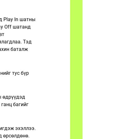
 Play In шатны 
ay Off шатанд 
вт 
ялагдлаа. Тэд 
ахин баталж 
нийг тус бүр 
ы өдрүүдэд 
 ганц багийг 
игдэж эхэллээ.
 өрсөлдөнө. 