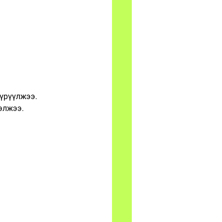
түрүүлжээ.
элжээ.