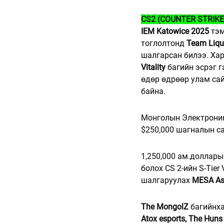
CS2 (COUNTER STRIKE
IEM Katowice 2025
 тэ
тоглолтонд 
Team Liqu
шалгарсан билээ. Хар
Vitality
 багийн эсрэг 
г
өдөр өдрөөр улам са
байна.
Монголын Электроник
$250,000 шагналын са
1,250,000 ам.доллары
болох CS 2-ийн S-Tier
шалгаруулах 
MESA As
The MongolZ
 багийнх
Atox esports, The Huns