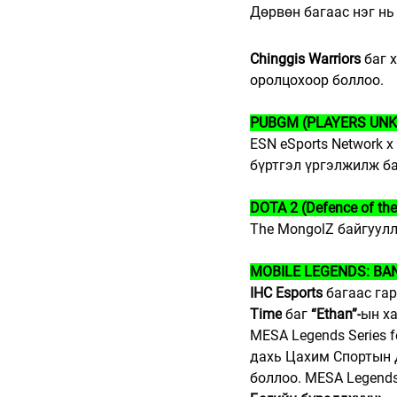
Дөрвөн багаас нэг нь 
Chinggis Warriors
 баг 
оролцохоор боллоо.
PUBGM (PLAYERS UN
ESN eSports Network x
бүртгэл үргэлжилж ба
DOTA 2 (Defence of the
The MongolZ байгуулл
MOBILE LEGENDS: BA
IHC Esports
 багаас га
Time
 баг 
“Ethan”-
ын ха
MESA Legends Series 
дахь Цахим Спортын 
боллоо. MESA Legends