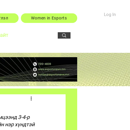
Log In
тлэл
Women in Esports
сайт
цээнд 3-4-р 
н нэр хүндтэй 