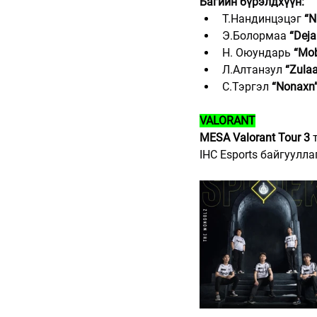
Багийн бүрэлдхүүн:
Т.Нандинцэцэг 
“N
Э.Болормаа 
“Deja
Н. Оюундарь 
“Mob
Л.Алтанзул 
“Zula
С.Тэргэл 
“Nonaxn
VALORANT
MESA Valorant Tour 3
 
IHC Esports байгуулл