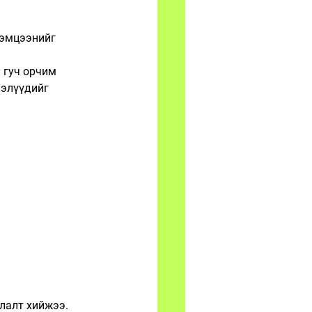
тэмцээнийг 
 гуч орчим 
элүүдийг 
лалт хийжээ.