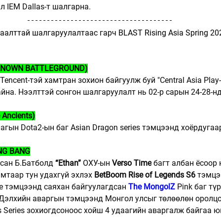
л IEM Dallas-т шалгарна.
хаалттай шалгаруулалтаас гарч BLAST Rising Asia Spring 2
KNOWN BATTLEGROUND)
 Tencent-тэй хамтран зохион байгуулж буй "Central Asia Play
йна. Нээлттэй сонгон шалгаруулалт нь 02-р сарын 24-28-нд
 Ancients)
агын Dota2-ын баг Asian Dragon series тэмцээнд хоёрдугаа
NG BANG
рсан Б.Батболд 
“Ethan”
 ОХУ-ын 
Verso Time
 багт албан ёсоор 
мтаар тун удахгүй эхлэх 
BetBoom Rise of Legends S6
 тэмцэ
fe тэмцээнд саяхан байгуулагдсан 
The MongolZ
 Pink баг тү
Дэлхийн аваргын тэмцээнд Монгол улсыг төлөөлөн оролцо
 Series зохиогдсоноос хойш 4 удаагийн аваргалж байгаа ю