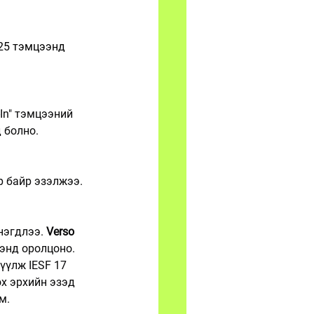
025 тэмцээнд 
-In" тэмцээний 
 болно.
р байр эзэлжээ.
нэгдлээ. 
Verso 
энд оролцоно.
рүүлж IESF 17 
х эрхийн эзэд 
м.