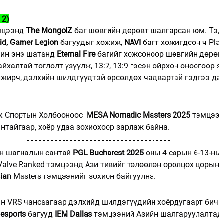
 2)
мцээнд 
The MongolZ
 баг шөвгийн дөрөвт шалгарсан юм. Тэд
id, Gamer Legion
 багуудыг хожиж, 
NAVI 
багт хожигдсон ч Pl
ин энэ шатанд 
Eternal Fire 
багийг хожсоноор шөвгийн дөрө
айхалтай тоглолт үзүүлж, 13:7, 13:9 гэсэн ойрхон оноогоор 
йжирч, дэлхийн шилдгүүдтэй өрсөлдөх чадвартай гэдгээ д
 Спортын Холбооноос  
MESA Nomadic Masters 2025
 тэмцээ
нтайгаар, хоёр удаа зохиохоор зарлаж байна.
н шагналын сантай 
PGL Bucharest 2025
 оны 4 сарын 6-13-н
 Valve Ranked тэмцээнд Ази тивийг төлөөлөн оролцох цорын
ian
 Masters тэмцээнийг зохион байгуулна.
ан VRS чансаагаар дэлхийд шилдэгүүдийн хоёрдугаарт бич
 esports
 багууд 
IEM Dallas
 тэмцээний Азийн шалгаруулалтад