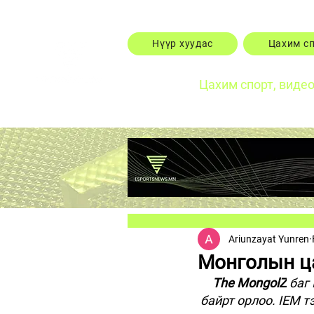
Нүүр хуудас
Цахим с
Цахим спорт, виде
Ariunzayat Yunren
Монголын ца
The MongolZ
 баг
байрт орлоо. IEM т