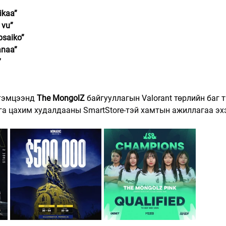
ikaa”
 vu”
saiko” 
anaa”
”
тэмцээнд 
The MongolZ
 байгууллагын Valorant төрлийн баг 
ага цахим худалдааны SmartStore-тэй хамтын ажиллагаа эх