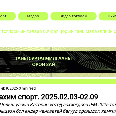
порт
Мэдээ
Видео тоглоом
Ний
о тоглоомын талаар бичдэг цорын ганц мэдээллийн 
Feb 9, 2025
3 min read
хим спорт. 2025.02.03-02.09
 Польш улсын Катовиц хотод зохиогдсон IEM 2025 тэм
эмцээн бол өндөр чансаатай багууд оролцдог, хамгий