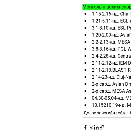
Монголын цахим спор
1.15-2.16-нд. 
Chall
1.21-5.11-нд. 
ECL 
3.1-3.10-нд. 
ESL Pr
1.20-2.09-нд. Asia
2.2-2.13-нд. MESA
3.8-3.16-нд. PGL W
2.4-2.28-нд. 
Centra
2.11-2.12-нд 
IEM D
2.11-2.13.BLAST Ri
2.14-23-нд. Cluj-N
2-
р сард. 
Asian Dr
2-р сард. MESA As
04.30-05.04-нд. M
10.15210.19-нд. 
Долоо хоногийн тойм