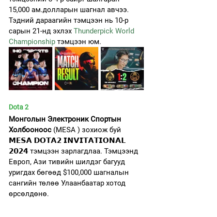
15,000 ам.долларын шагнал авчээ. 
Тэдний дараагийн тэмцээн нь 10-р 
сарын 21-нд эхлэх 
Thunderpick World 
Championship
 тэмцээн юм.
Dota 2
Монголын Электроник Спортын 
Холбооноос 
(MESA ) зохиож буй 
𝗠𝗘𝗦𝗔 𝗗𝗢𝗧𝗔𝟮 𝗜𝗡𝗩𝗜𝗧𝗔𝗧𝗜𝗢𝗡𝗔𝗟 
𝟮𝟬𝟮𝟰 тэмцээн зарлагдлаа. Тэмцээнд 
Европ, Ази тивийн шилдэг багууд 
уригдах бөгөөд $100,000 шагналын 
сангийн төлөө Улаанбаатар хотод 
өрсөлдөнө.  