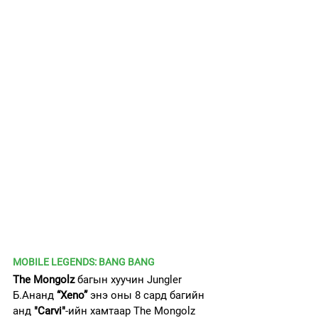
MOBILE LEGENDS: BANG BANG
The Mongolz 
багын хуучин Jungler 
Б.Ананд 
“Xeno”
 энэ оны 8 сард багийн 
анд 
"Carvi"
-ийн хамтаар The Mongolz 