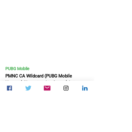
PUBG Mobile
PMNC CA Wildcard (PUBG Mobile 
National Championship Central Asia 
Wildcard) 
тэмцээний Плейофф шатны 
тоглолтууд үргэлжилсээр байна. Одоо 
өрсөлдөж байгаа хорин багаас арван 
зургаан баг нь 10-р сарын 30-нд 
Аваргын төлөө өрсөлдөх юм.