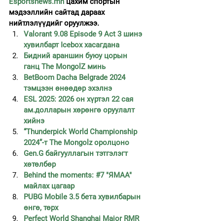
Esportsnews.mn
 цахим спортын 
мэдээллийн сайтад дараах 
нийтлэлүүдийг оруулжээ.
Valorant 9.08 Episode 9 Act 3 шинэ 
хувилбарт Icebox хасагдана
Бидний араншин буюу цорын 
ганц The MongolZ минь
BetBoom Dacha Belgrade 2024 
тэмцээн өнөөдөр эхэлнэ
ESL 2025: 2026 он хүртэл 22 сая 
ам.долларын хөрөнгө оруулалт 
хийнэ
“Thunderpick World Championship 
2024”-т The Mongolz оролцоно
Gen.G байгууллагын тэтгэлэгт 
хөтөлбөр
Behind the moments: #7 "ЯМАА" 
майлах цагаар
PUBG Mobile 3.5 бета хувилбарын 
өнгө, төрх
Perfect World Shanghai Major RMR 