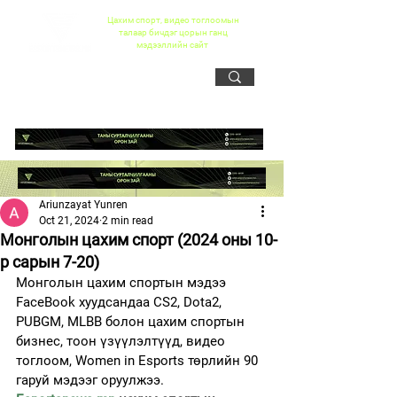
Цахим спорт, видео тоглоомын
талаар бичдэг цорын ганц
мэдээллийн сайт
Ariunzayat Yunren
Oct 21, 2024
2 min read
Монголын цахим спорт (2024 оны 10-
р сарын 7-20)
Монголын цахим спортын мэдээ
FaceBook хуудсандаа CS2, Dota2, 
PUBGM, MLBB болон цахим спортын 
бизнес, тоон үзүүлэлтүүд, видео 
тоглоом, Women in Esports төрлийн 90 
гаруй мэдээг оруулжээ.