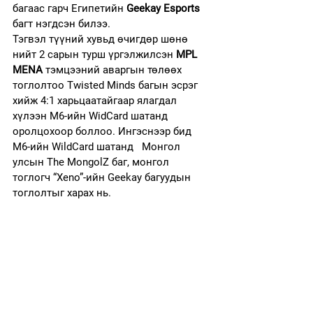
багаас гарч Египетийн 
Geekay Esports
багт нэгдсэн билээ.
Тэгвэл түүний хувьд өчигдөр шөнө 
нийт 2 сарын турш үргэлжилсэн 
MPL 
MENA
 тэмцээний аваргын төлөөх 
тоглолтоо Twisted Minds багын эсрэг 
хийж 4:1 харьцаатайгаар ялагдал 
хүлээн M6-ийн WidCard шатанд 
оролцохоор боллоо. Ингэснээр бид 
M6-ийн WildCard шатанд   Монгол 
улсын The MongolZ баг, монгол 
тоглогч “Xeno”-ийн Geekay багуудын 
тоглолтыг харах нь.