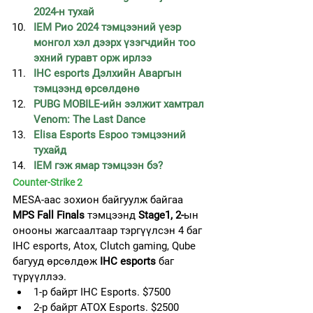
2024-н тухай
IEM Рио 2024 тэмцээний үеэр 
монгол хэл дээрх үзэгчдийн тоо 
эхний гуравт орж ирлээ
IHC esports Дэлхийн Аваргын 
тэмцээнд өрсөлдөнө
PUBG MOBILE-ийн ээлжит хамтрал 
Venom: The Last Dance
Elisa Esports Espoo тэмцээний 
тухайд
IEM гэж ямар тэмцээн бэ?
Counter-Strike 2
MESA-аас зохион байгуулж байгаа 
MPS Fall Finals
 тэмцээнд 
Stage1, 2-
ын 
онооны жагсаалтаар тэргүүлсэн 4 баг 
IHC esports, Atox, Clutch gaming, Qube 
багууд өрсөлдөж 
IHC esports
 баг 
түрүүллээ.
1-р байрт IHC Esports. $7500
2-р байрт ATOX Esports. $2500