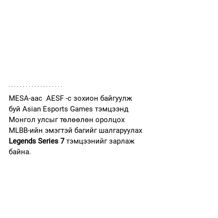
MESA-аас  AESF -с зохион байгуулж 
буй Asian Esports Games тэмцээнд 
Монгол улсыг төлөөлөн оролцох 
MLBB-ийн эмэгтэй багийг шалгаруулах
Legends Series 7
 тэмцээнийг зарлаж 
байна.