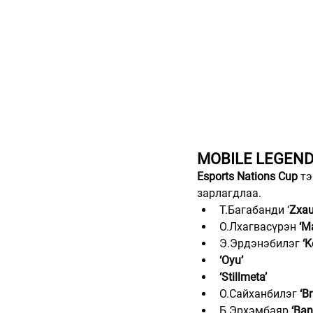
MOBILE LEGEN
Esports Nations Cup
 т
зарлагдлаа.
Т.Багабанди ‘
Zxau
О.Лхагвасүрэн 
‘M
Э.Эрдэнэбилэг 
‘K
‘Oyu’
‘Stillmeta’
О.Сайханбилэг 
‘Br
Б.Эрхэмбаяр 
‘Ban