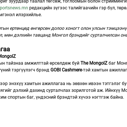
ориг зуурдаар таалал төгсөж, тоглоомын болон стрийминги
portsnews.mn
 редакцийн зүгээс талийгаачийн гэр бүл, төрө
эмгэнэл илэрхийлье.
ын ертөнцөд өнгөрсөн долоо хоногт олон улсын тэмцээнүү
л, мөн дэлхийн тавцанд Монгол брэндийг сурталчилсан он
гаа
MongolZ
ын тайзнаа амжилттай өрсөлдөж буй 
The MongolZ
 баг Мон
үний тэргүүлэгч брэнд 
GOBI Cashmere
-тэй хамтын ажиллаг
эр энэхүү хамтын ажиллагаа нь зөвхөн ивээн тэтгэлэг бу
аягийг дэлхий дахинд сурталчлах зорилготой аж. Ийнхүү М
им спортын баг, үндэсний брэндтэй хүчээ нэгтгэж байна.