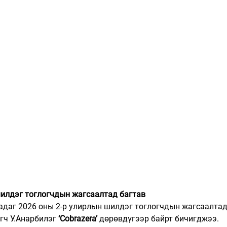
 шилдэг тоглогчдын жагсаалтад багтав
гадаг 2026 оны 2-р улирлын шилдэг тоглогчдын жагсаалтад
гч У.Анарбилэг 
‘Cobrazera’
 дөрөвдүгээр байрт бичигджээ.