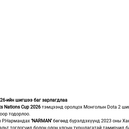
2026-ийн шигшээ баг зарлагдлаа
ts Nations Cup 2026
 тэмцээнд оролцох Монголын Dota 2 ши
оор тодорлоо.
ч Р.Нармандах 
‘NARMAN’
 бөгөөд бүрэлдэхүүнд 2023 оны Ха
льт тоглогчид болон олон улсын туршлагатай тамирчид б