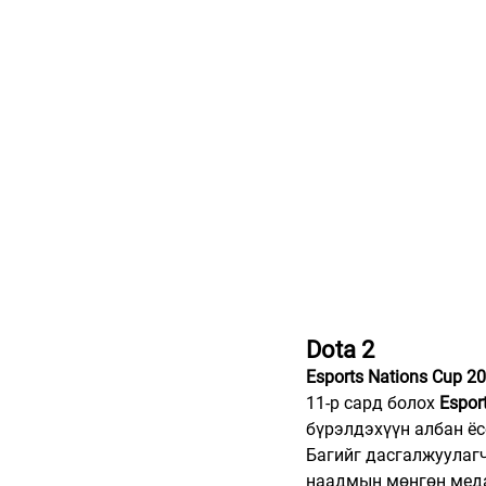
Dota 2
Esports Nations Cup 
11-р сард болох 
Espor
бүрэлдэхүүн албан ёс
Багийг дасгалжуулаг
наадмын мөнгөн меда