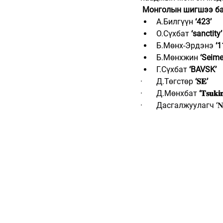
 Монголын шигшээ б
А.Билгүүн 
‘423’
О.Сүхбат 
‘sanctity’
Б.Мөнх-Эрдэнэ 
‘1
Б.Мөнхжин 
‘Seime
Г.Сүхбат 
‘BAVSK’
·       Д.Төгстөр 
‘𝐒𝐄’
·       Д.Мөнхбат 
‘𝐓𝐬𝐮𝐤𝐢
·       Дасгалжуулагч ‘𝐍