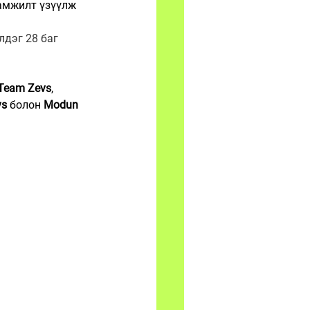
амжилт үзүүлж 
дэг 28 баг 
Team Zevs
, 
vs
 болон 
Modun 