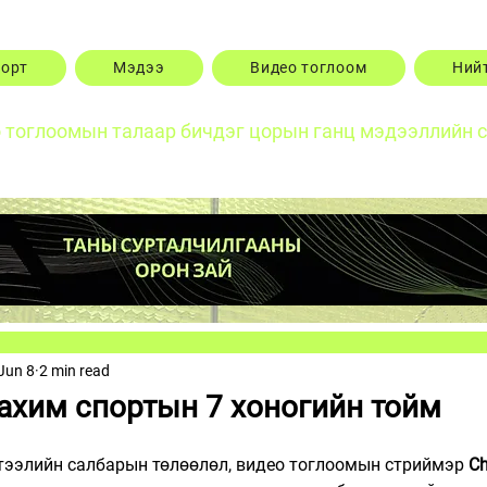
порт
Мэдээ
Видео тоглоом
Ний
о тоглоомын талаар бичдэг цорын ганц мэдээллийн 
Jun 8
2 min read
хим спортын 7 хоногийн тойм
тээлийн салбарын төлөөлөл, видео тоглоомын стриймэр 
Ch