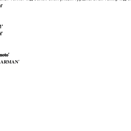
аг
1’
i’
𝐨𝐭𝐨’
𝐀𝐑𝐌𝐀𝐍’