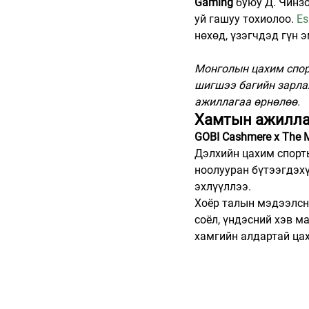
Gaming
 буюу Д. Чинз
уй гашуу тохиолоо. 
Es
нөхөд, үзэгчдэд гүн 
Монголын цахим спорт
шигшээ багийн зарла
ажиллагаа өрнөлөө.
Хамтын ажилла
GOBI Cashmere x The 
Дэлхийн цахим спорт
ноолууран бүтээгдэхү
эхлүүллээ.
Хоёр талын мэдээлснэ
соёл, үндэсний хэв м
хамгийн алдартай цах