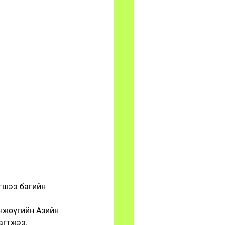
гшээ багийн 
нжөүгийн Азийн 
агтжээ.