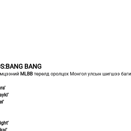
DS:BANG BANG
эмцээний 
MLBB
 төрөлд оролцох Монгол улсын шигшээ баги
ra’
ayki’
ei’
ight’
kai’