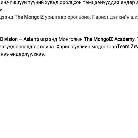
шинэ гишүүн түүний хувьд оролцсон тэмцээнүүддээ өндөр 
й.
цээнд 
The MongolZ
 урилгаар оролцоно. Парист дэлхийн шил
Division – Asia
 тэмцээнд Монголын 
The MongolZ Academy
, 
 багууд өрсөлдөж байна. Харин сүүлийн мэдээгээр
Team Ze
энээ өндөрлүүлжээ.