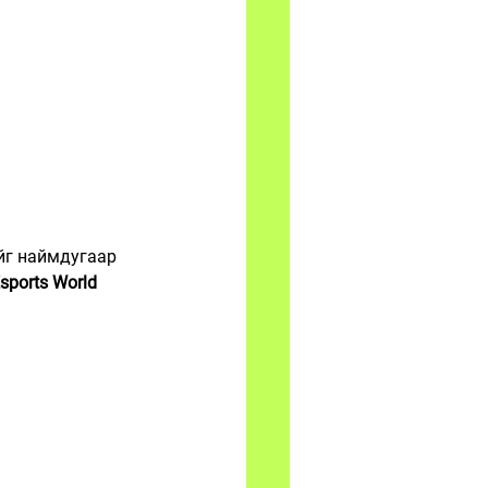
йг наймдугаар 
sports World 