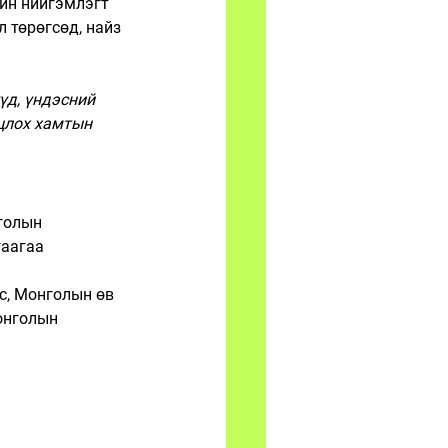
йн нийгэмлэгт 
л төрөгсөд, найз 
д, үндэсний 
цлох хамтын 
голын 
аагаа 
с, Монголын өв 
онголын 