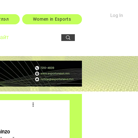
Log In
тлэл
Women in Esports
сайт
inzo 