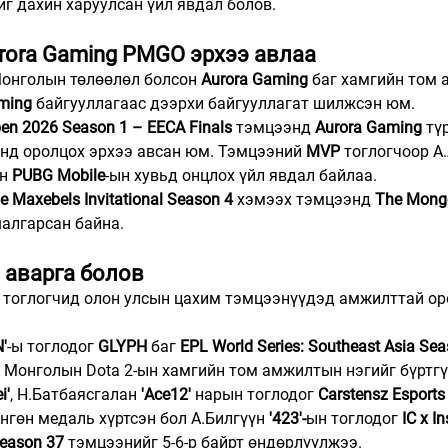
йг дахин харуулсан үйл явдал болов.
urora Gaming PMGO эрхээ авлаа
Монголын төлөөлөл болсон 
Aurora Gaming
 баг хамгийн том
ming
 байгууллагаас дээрхи байгууллагат шилжсэн юм.
en 2026 Season 1 – EECA Finals
 тэмцээнд 
Aurora Gaming
 тү
нд оролцох эрхээ авсан юм. Тэмцээний 
MVP 
тоглогчоор А
н 
PUBG Mobile
-ын хувьд онцлох үйл явдал байлаа.
 Maxebels Invitational Season 4
 хэмээх тэмцээнд 
The Mong
шалгарсан байна.
 аварга болов
л тоглогчид олон улсын цахим тэмцээнүүдэд амжилттай ор
'
-ы тоглодог 
GLYPH
 баг 
EPL World Series: Southeast Asia Sea
, Монголын Dota 2-ын хамгийн том амжилтын нэгийг бүртгү
i'
, Н.Батбаясгалан 
'Ace12'
 нарын тоглодог 
Carstensz Esports
нгөн медаль хүртсэн бол А.Билгүүн 
'423'-
ын тоглодог 
IC x I
Season 37
 тэмцээнийг 5-6-р байрт өндөрлүүлжээ.