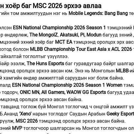
 хоёр баг MSC 2026 эрхээ авлаа
гийн том амжилтуудын нэг нь 
Mobile Legends: Bang Bang
 т
элсэн 
ESN National Championship 2026 Season 1
 тэмцээний 
р өндөрлөж, 
The MongolZ
, 
Akatsuki, Pi, Modun
 багууд эхний
мцээний эхний хоёр баг 
MCT EA
 тэмцээнд оролцох эрх авс
хотод болсон 
MLBB Championship Tour East Asia x ACL 2026
айхалтай тоглолтыг үзүүллээ.
байр эзэлж, 
The Huns Esports
 баг гуравдугаар байрт шалгар
мцээнд оролцох эрхээ авсан юм. Энэ нь Монголын 
MLBB
-и
й хамгийн өндөр амжилттай саруудын нэг болж байна.
лалд 
ESN National Championship 2026 Season 1 Women
 тэм
 тодорч, 
ONIC MN, All Gamers, WAOW GG Esports
 багууд уда
эмцээнд оролцох эрхээ авсан байна.
тавцанд тоглож буй Монгол тоглогчид ч онцгой амжилт үз
Б.Ананд 
'Xeno' 
нарын тоглодог Саудын Арабын 
Geeky Espor
рүүлж, 
MSC 2026
 тэмцээнд оролцох эрхээ авсан байна.
эний 
MVP
 тоглогчоор шалгарсан нь Монгол тоглогчдын ол