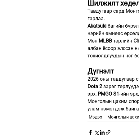
Шилжилт хөдөл
Тавдугаар сард Монг
гарлаа.
Akatsuki
 багийн бүрэл
нэрийн өмнөөс өрсөл
Мөн 
MLBB
 төрлийн 
Ch
албан ёсоор элссэн н
тохиолдлуудын нэг б
Дүгнэлт
2026 оны тавдугаар 
Dota 2
 зэрэг төрлүүд
эрх, 
PMGO S1
-ийн эрх
Монголын цахим спор
улам нэмэгдэж байга
Мэдээ
Монголын цахи