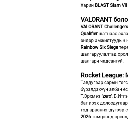
Харин 
BLAST Slam VII
VALORANT болон
VALORANT Challengers 
Qualifier
 шатнаас эхлэ
өндөр амжилтуудын н
Rainbow Six Siege
 төр
шалгаруулалтад орол
шалгарч чадсангүй.
Rocket League:
Тавдугаар сарын төгс
бүрэлдэхүүн албан ёс
Т.Эрхмээ 
'zero'
, Б.Итгэ
баг ирэх долоодугаар
тэд арваннэгдүгээр 
2026
 тэмцээнд өрсөл