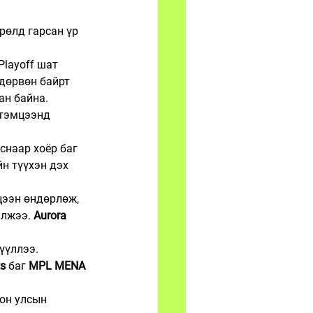
өрөлд гарсан үр 
Playoff шат 
 дөрвөн байрт 
ан байна.
 тэмцээнд 
снаар хоёр баг 
йн түүхэн дэх 
цээн өндөрлөж, 
алжээ. 
Aurora 
үүллээ.
ts
 баг 
MPL MENA 
он улсын 