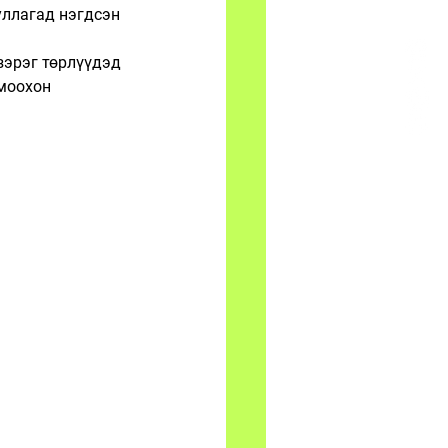
ллагад нэгдсэн 
зэрэг төрлүүдэд 
моохон 