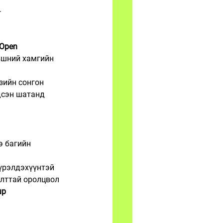
.
Open 
вшний хамгийн 
зийн сонгон 
дсэн шатанд 
э багийн 
үрэлдэхүүнтэй 
лттай оролцвол 
up 