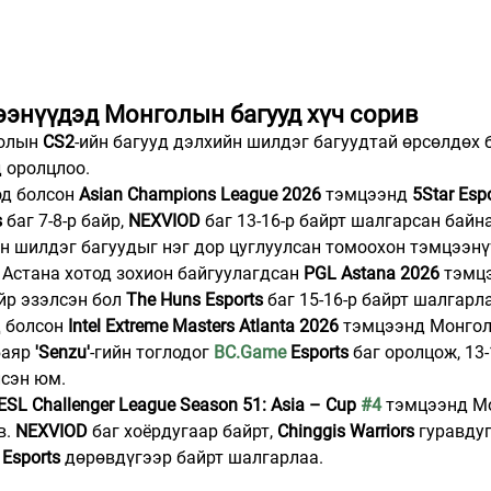
цээнүүдэд Монголын багууд хүч сорив
олын 
CS2
-ийн багууд дэлхийн шилдэг багуудтай өрсөлдөх 
 оролцлоо.
д болсон 
Asian Champions League 2026
 тэмцээнд 
5Star Esp
s
 баг 7-8-р байр, 
NEXVIOD
 баг 13-16-р байрт шалгарсан байна
н шилдэг багуудыг нэг дор цуглуулсан томоохон тэмцээнү
Астана хотод зохион байгуулагдсан 
PGL Astana 2026
 тэмц
айр эзэлсэн бол 
The Huns Esports
 баг 15-16-р байрт шалгарл
 болсон 
Intel Extreme Masters Atlanta 2026
 тэмцээнд Монго
аяр 
'Senzu'
-гийн тоглодог 
BC.Game
 Esports
 баг оролцож, 13-
сэн юм.
ESL Challenger League Season 51: Asia – Cup 
#4
 тэмцээнд М
. 
NEXVIOD 
баг хоёрдугаар байрт, 
Chinggis Warriors
 гуравду
 Esports
 дөрөвдүгээр байрт шалгарлаа.