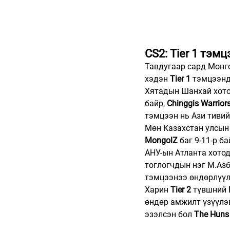
CS2: Tier 1 тэм
Тавдугаар сард Монг
хэдэн 
Tier 1
 тэмцээнд
Хятадын Шанхай хото
байр, 
Chinggis Warrior
тэмцээн нь Ази тивий
Мөн Казахстан улсын 
MongolZ
 баг 9-11-р б
АНУ-ын Атланта хотод
тоглогчдын нэг М.Азб
тэмцээнээ өндөрлүүл
Харин 
Tier 2
 түвшний 
өндөр амжилт үзүүлэв
эзэлсэн бол 
The Huns