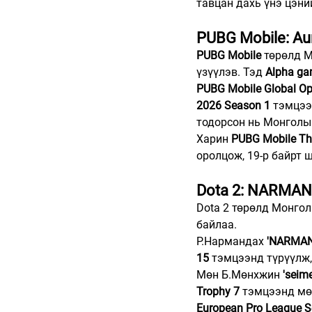
тавцан дахь үнэ цэни
PUBG Mobile: A
PUBG Mobile
 төрөлд 
үзүүлэв. Тэд 
Alpha ga
PUBG Mobile Global Op
2026
Season 1
 тэмцээ
тодорсон нь Монголы
Харин 
PUBG Mobile The
оролцож, 19-р байрт 
Dota 2: NARMAN
Dota 2 төрөлд Монго
байлаа.
Р.Нармандах 
'NARMAN
15
 тэмцээнд түрүүлж
Мөн Б.Мөнхжин 
'seime
Trophy 7
 тэмцээнд мө
European Pro League 