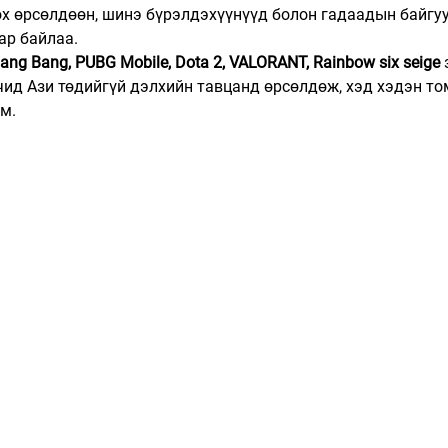
х өрсөлдөөн, шинэ бүрэлдэхүүнүүд болон гадаадын байгуу
ар байлаа.
Bang Bang, PUBG Mobile, Dota 2, VALORANT, Rainbow six seige
 
ид Ази төдийгүй дэлхийн тавцанд өрсөлдөж, хэд хэдэн то
м.