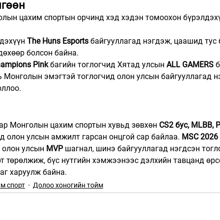
гөөн
олын цахим спортын орчинд хэд хэдэн томоохон бүрэлдэх
дэхүүн 
The Huns Esports
 байгууллагад нэгдэж, цаашид тус
дөхөөр болсон байна.
ampions Pink
 багийн тоглогчид Хятад улсын 
ALL GAMERS
 
ь Монголын эмэгтэй тоглогчид олон улсын байгууллагад н
оллоо.
сар Монголын цахим спортын хувьд зөвхөн 
CS2 бус, MLBB, P
эд олон улсын амжилт гарсан онцгой сар байлаа. 
MSC 2026
, олон улсын 
MVP
 шагнал, шинэ байгууллагад нэгдсэн тогло
т төрөлжиж, бүс нутгийн хэмжээнээс дэлхийн тавцанд өрс
аг харуулж байна.
м спорт
Долоо хоногийн тойм