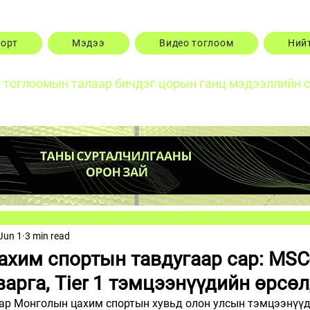
порт
Мэдээ
Видео тоглоом
Ний
о тоглоомын талаар бичдэг цорын ганц мэдээллийн 
Jun 1
3 min read
хим спортын тавдугаар сар: MSC-
арга, Tier 1 тэмцээнүүдийн өрсө
сар Монголын цахим спортын хувьд олон улсын тэмцээнүүд