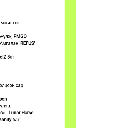
 амжилтыг 
рүүлж, 
PMGO 
.Амгалан 
'REFUS' 
olZ
 баг 
олцсон сар 
son 
үлэв.
 баг 
Lunar Horse 
nsanity
 баг 