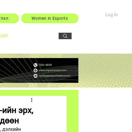
Log In
тлэл
Women in Esports
сайт
ийн эрх,
лдөөн
, дэлхийн 