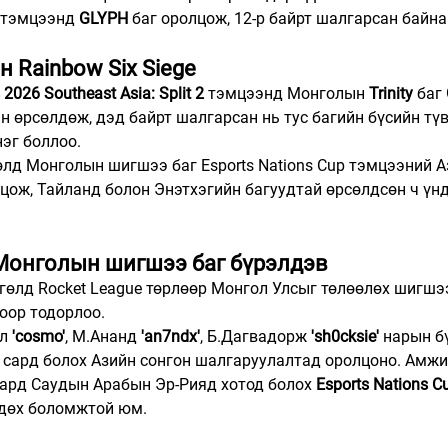
 тэмцээнд 
GLYPH 
баг оролцож, 12-р байрт шалгарсан байна
 Rainbow Six Siege
2026 Southeast Asia: Split 2
 тэмцээнд Монголын 
Trinity
 баг 
н өрсөлдөж, дэд байрт шалгарсан нь тус багийн бүсийн тү
эг боллоо.
өлд Монголын шигшээ баг Esports Nations Cup тэмцээний А
цож, Тайланд болон Энэтхэгийн багуудтай өрсөлдсөн ч үн
 Монголын шигшээ баг бүрэлдэв
гөлд Rocket League төрлөөр Монгол Улсыг төлөөлөх шигшэ
оор тодорлоо.
л 
'cosmo'
, М.Ананд 
'an7ndx'
, Б.Дагвадорж 
'sh0cksie'
 нарын б
 сард болох Азийн сонгон шалгаруулалтад оролцоно. Амжи
сард Саудын Арабын Эр-Рияд хотод болох 
Esports Nations C
дөх боломжтой юм.