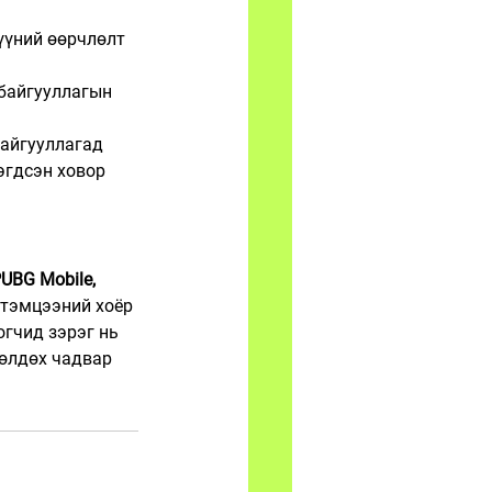
үүний өөрчлөлт 
 байгууллагын 
байгууллагад 
эгдсэн ховор 
UBG Mobile, 
 тэмцээний хоёр 
гчид зэрэг нь 
өлдөх чадвар 