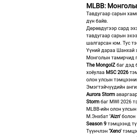
MLBB: Монголын
Тавдугаар сарын хам
дүн байв.
Дөрөвдүгээр сард эх
тавдугаар сарын эхээ
шалгарсан юм. Тус тэ
Үүний дараа Шанхай 
Монголын тамирчид г
The MongolZ
 баг дэд 
хоёулаа 
MSC 2026
 тэ
олон улсын тэмцээни
Эмэгтэйчүүдийн анги
Aurora Storm
 аваргаар
Storm
 баг MWI 2026 т
MLBB-ийн олон улсын 
М.Энхбат 
'Aizn' 
болон 
Season 9
 тэмцээнд тү
Түүнчлэн 
'Xeno'
 тэмцэ