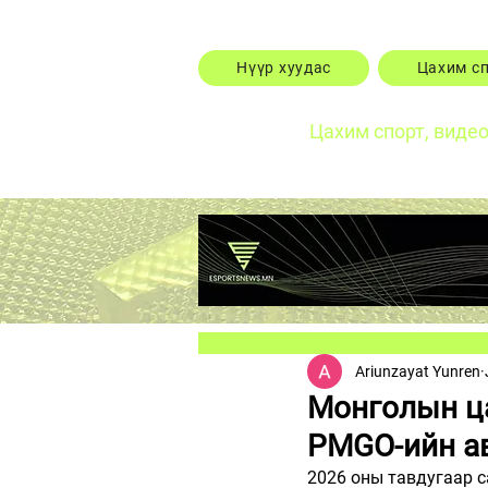
Нүүр хуудас
Цахим с
Цахим спорт, виде
Ariunzayat Yunren
Монголын ца
PMGO-ийн ав
2026 оны тавдугаар 