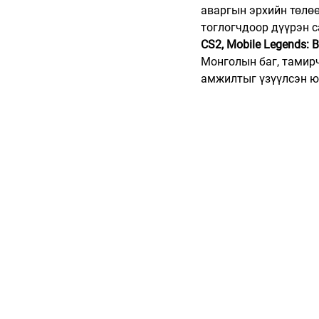
аваргын эрхийн төлөө
тоглогчдоор дүүрэн с
CS2, Mobile Legends: 
Монголын баг, тамирч
амжилтыг үзүүлсэн ю