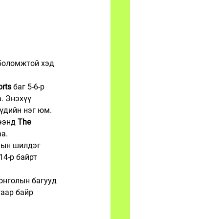
боломжтой хэд 
orts
 баг 5-6-р 
. Энэхүү 
үдийн нэг юм.
ээнд 
The 
аа.
лын шилдэг 
14-р байрт 
онголын багууд 
гаар байр 