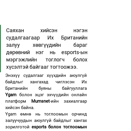
Саяхан хийсэн нэгэн 
судалгаагаар Их Британийн 
залуу хөвгүүдийн бараг 
дөрөвний нэг нь esports-ын 
мэргэжлийн тоглогч болох 
хүсэлтэй байгааг тогтоожээ.
Энэхүү судалгааг хүүхдийн аюулгүй 
байдлыг хангахад чиглэсэн Их 
Британийн буяны байгууллага 
Ygam
 болон эцэг эхчүүдийн онлайн 
платформ 
Mumsnet
-ийн захиалгаар 
хийсэн байна.
Ygam өмнө нь тоглоомын орчинд 
залуучуудын аюулгүй байдлыг хангах 
зорилготой 
esports болон тоглоомын 