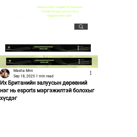
Цахим спорт, видео тоглоомын
талаар бичдэг цорын ганц
мэдээллийн сайт
Masha Mnn
Sep 18, 2025
1 min read
Их Британийн залуусын дөрөвний
нэг нь esports мэргэжилтэй болохыг
хүсдэг