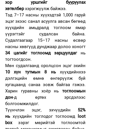
хор уршгийг бууруулах 
хөтөлбөр
 хэрэгжүүлж байжээ.
Тэд 7–17 насны хүүхэдтэй 1,000 гаруй 
эцэг эхээс санал асуулга авсан бөгөөд 
хүүхдийн амьдралд тоглоом ямар 
үүрэгтэйг судалсан байна. 
Судалгаагаар 15–17 насны өсвөр 
насны хөвгүүд дунджаар долоо хоногт 
34 цагийг тоглоомд зарцуулдаг
 нь 
тогтоогдсон.
Мөн судалгаанд оролцсон эцэг эхийн 
10 хүн тутмын 8 нь
 хүүхдийнхээ 
дэлгэцийн өмнө өнгөрүүлж буй 
хугацаанд санаа зовж байгаа гэжээ. 
Харин гуравны хоёр нь 
тоглоомын 
дон
-д өртөх эрсдэлээс 
болгоомжилдог.
Түүнчлэн эцэг, эхчүүдийн 
52% 
нь
 хүүхдийн тоглодог тоглоомд 
loot 
box
 зэрэг мөрийтэй тоглоомтой 
төстэй механизмыг ажигласан байна. 