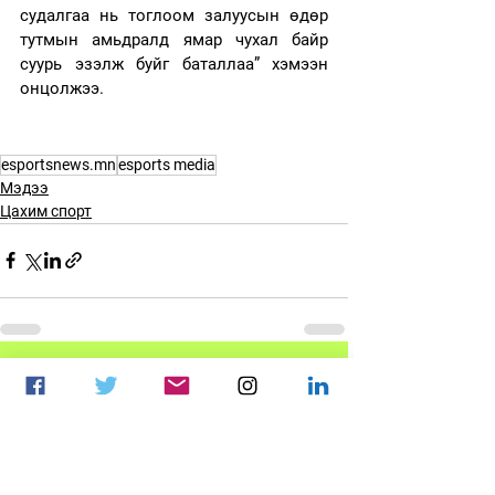
судалгаа нь тоглоом залуусын өдөр 
тутмын амьдралд ямар чухал байр 
суурь эзэлж буйг баталлаа” хэмээн 
онцолжээ.
esportsnews.mn
esports media
Мэдээ
Цахим спорт
See All
Recent Posts