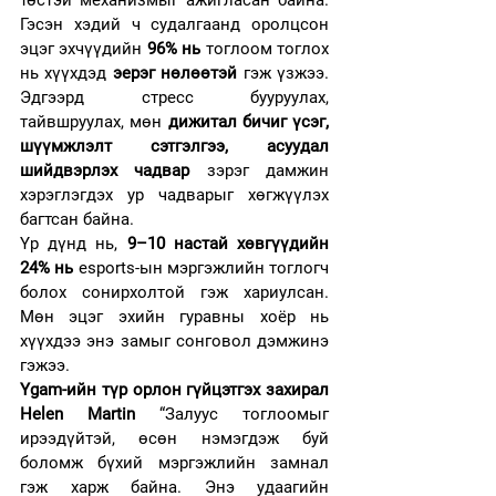
Гэсэн хэдий ч судалгаанд оролцсон 
эцэг эхчүүдийн 
96% нь
 тоглоом тоглох 
нь хүүхдэд 
эерэг нөлөөтэй
 гэж үзжээ. 
Эдгээрд стресс бууруулах, 
тайвшруулах, мөн 
дижитал бичиг үсэг, 
шүүмжлэлт сэтгэлгээ, асуудал 
шийдвэрлэх чадвар
 зэрэг дамжин 
хэрэглэгдэх ур чадварыг хөгжүүлэх 
багтсан байна.
Үр дүнд нь, 
9–10 настай хөвгүүдийн 
24% нь
 esports-ын мэргэжлийн тоглогч 
болох сонирхолтой гэж хариулсан. 
Мөн эцэг эхийн гуравны хоёр нь 
хүүхдээ энэ замыг сонговол дэмжинэ 
гэжээ.
Ygam-ийн түр орлон гүйцэтгэх захирал 
Helen Martin
 “Залуус тоглоомыг 
ирээдүйтэй, өсөн нэмэгдэж буй 
боломж бүхий мэргэжлийн замнал 
гэж харж байна. Энэ удаагийн 