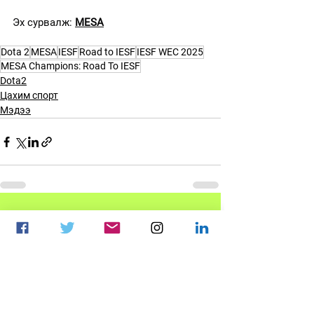
Эх сурвалж: 
MESA
Dota 2
MESA
IESF
Road to IESF
IESF WEC 2025
MESA Champions: Road To IESF
Dota2
Цахим спорт
Мэдээ
See All
Recent Posts