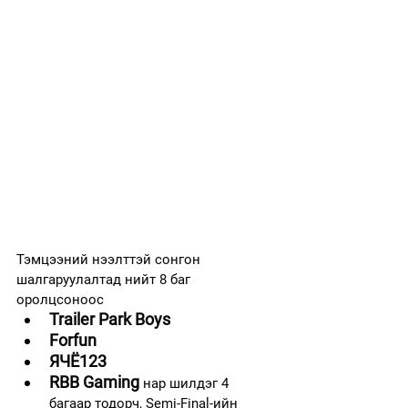
Тэмцээний нээлттэй сонгон 
шалгаруулалтад нийт 8 баг 
оролцсоноос
Trailer Park Boys
Forfun
ЯЧЁ123
RBB Gaming 
нар шилдэг 4 
багаар тодорч, Semi-Final-ийн 