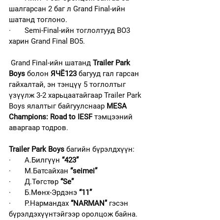
шалгарсан 2 баг л Grand Final-ийн 
шатанд тоглоно.
·       Semi-Final-ийн тоглолтууд BO3 
харин Grand Final BO5.
 Grand Final-ийн шатанд 
Trailer Park 
Boys
 болон 
ЯЧЁ123
 багууд гал гарсан 
гайхалтай, эн тэнцүү 5 тоглолтыг 
үзүүлж 3-2 харьцаатайгаар Trailer Park 
Boys ялалтыг байгуулснаар 
MESA 
Champions: Road to IESF
 тэмцээний 
аваргаар тодров.
Trailer Park Boys
 багийн бүрэлдхүүн:
·       А.Билгүүн 
“423”
·       М.Батсайхан
 “seimei”
·       Д.Төгстөр
 “Se”
·       Б.Мөнх-Эрдэнэ
 “11”
·       Р.Нармандах 
“NARMAN”
 гэсэн 
бүрэлдэхүүнтэйгээр оролцож байна.