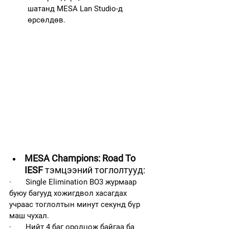
шатанд MESA Lan Studio-д 
өрсөлдөв.
MESA Champions: Road To 
IESF
 тэмцээний тоглолтууд:
·       Single Elimination BO3 журмаар 
буюу багууд хожигдвол хасагдах 
учраас тоглолтын минут секунд бүр 
маш чухал.
·       Нийт 4 баг оролцож байгаа ба 