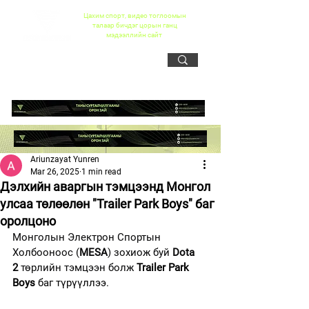
Цахим спорт, видео тоглоомын
талаар бичдэг цорын ганц
мэдээллийн сайт
Ariunzayat Yunren
Mar 26, 2025
1 min read
Дэлхийн аваргын тэмцээнд Монгол
улсаа төлөөлөн "Trailer Park Boys" баг
оролцоно
Монголын Электрон Спортын 
Холбооноос (
MESA
) зохиож буй 
Dota 
2 
төрлийн тэмцээн болж 
Trailer Park 
Boys 
баг түрүүллээ.