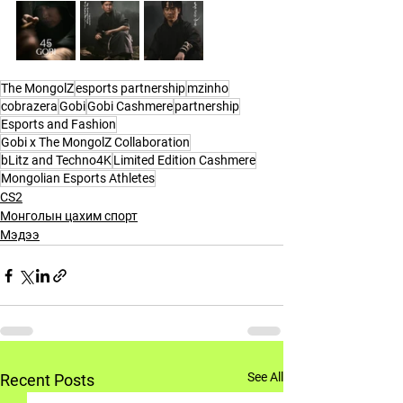
The MongolZ
esports partnership
mzinho
cobrazera
Gobi
Gobi Cashmere
partnership
Esports and Fashion
Gobi x The MongolZ Collaboration
bLitz and Techno4K
Limited Edition Cashmere
Mongolian Esports Athletes
CS2
Монголын цахим спорт
Мэдээ
See All
Recent Posts