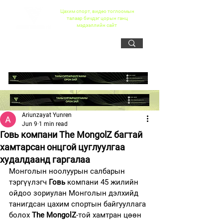
Цахим спорт, видео тоглоомын
талаар бичдэг цорын ганц
мэдээллийн сайт
Ariunzayat Yunren
Jun 9
1 min read
Говь компани The MongolZ багтай
хамтарсан онцгой цуглуулгаа
худалдаанд гаргалаа
Монголын ноолуурын салбарын 
тэргүүлэгч 
Говь 
компани 45 жилийн 
ойдоо зориулан Монголын дэлхийд 
танигдсан цахим спортын байгууллага 
болох 
The MongolZ
-той хамтран цөөн 