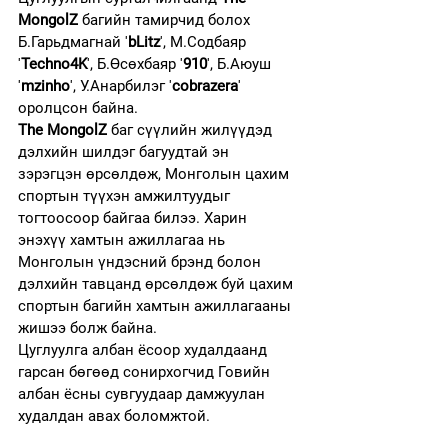
MongolZ
 багийн тамирчид болох 
Б.Гарьдмагнай '
bLitz
', М.Содбаяр 
'
Techno4K
', Б.Өсөхбаяр '
910
', Б.Аюуш 
'
mzinho
', У.Анарбилэг '
cobrazera
' 
оролцсон байна.
The MongolZ
 баг сүүлийн жилүүдэд 
дэлхийн шилдэг багуудтай эн 
зэрэгцэн өрсөлдөж, Монголын цахим 
спортын түүхэн амжилтуудыг 
тогтоосоор байгаа билээ. Харин 
энэхүү хамтын ажиллагаа нь 
Монголын үндэсний брэнд болон 
дэлхийн тавцанд өрсөлдөж буй цахим 
спортын багийн хамтын ажиллагааны 
жишээ болж байна.
Цуглуулга албан ёсоор худалдаанд 
гарсан бөгөөд сонирхогчид Говийн 
албан ёсны сувгуудаар дамжуулан 
худалдан авах боломжтой.