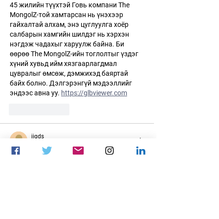
45 жилийн түүхтэй Говь компани The 
MongolZ-той хамтарсан нь үнэхээр 
гайхалтай алхам, энэ цуглуулга хоёр 
салбарын хамгийн шилдэг нь хэрхэн 
нэгдэж чадахыг харуулж байна. Би 
өөрөө The MongolZ-ийн тоглолтыг үздэг 
хүний хувьд ийм хязгаарлагдмал 
цувралыг өмсөж, дэмжихэд баяртай 
байх болно. Дэлгэрэнгүй мэдээллийг 
эндээс авна уу. 
https://glbviewer.com
Like
Reply
jigds
6 days ago
Looking for an effective way to reduce fat 
and improve your overall fitness? In this 
video, 
How To Decrease Fat By Exercise
, 
you'll discover simple yet powerful exercises 
that can help you burn calories, increase 
metabolism, and support your weight-loss 