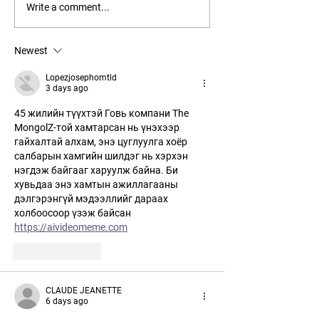
Буддын шашны Бэгз
Монголын цахи
Write a comment...
бурхан God of War:
спортын тавдуга
Laufey тоглоомын гол
MSC-ийн эрх, P
дүрүүдийн нэгээр
аварга, Tier 1
Newest
тодорлоо
тэмцээнүүдийн
Lopezjosephomtld
өрсөлдөөн
3 days ago
45 жилийн түүхтэй Говь компани The 
MongolZ-той хамтарсан нь үнэхээр 
гайхалтай алхам, энэ цуглуулга хоёр 
салбарын хамгийн шилдэг нь хэрхэн 
нэгдэж байгааг харуулж байна. Би 
хувьдаа энэ хамтын ажиллагааны 
дэлгэрэнгүй мэдээллийг дараах 
холбоосоор үзэж байсан 
https://aivideomeme.com
Like
Reply
CLAUDE JEANETTE
6 days ago