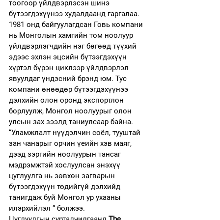
тоогоор үйлдвэрлэсэн шинэ 
бүтээгдэхүүнээ худалдаанд гаргалаа.
1981 онд байгуулагдсан Говь компани 
нь Монголын хамгийн том ноолуур 
үйлдвэрлэгчдийн нэг бөгөөд түүхий 
эдээс эхлэн эцсийн бүтээгдэхүүн 
хүртэл бүрэн циклээр үйлдвэрлэл 
явуулдаг үндэсний брэнд юм. Тус 
компани өнөөдөр бүтээгдэхүүнээ 
дэлхийн олон оронд экспортлон 
борлуулж, Монгол ноолуурыг олон 
улсын зах зээлд таниулсаар байна.
“Уламжлалт нүүдэлчин соёл, тууштай 
зан чанарыг орчин үеийн хэв маяг, 
дээд зэргийн ноолуурын тансаг 
мэдрэмжтэй хослуулсан энэхүү 
цуглуулга нь зөвхөн загварын 
бүтээгдэхүүн төдийгүй дэлхийд 
танигдаж буй Монгол ур ухааны 
илэрхийлэл “ болжээ.
Цуглуулгын сурталчилгаанд 
The 